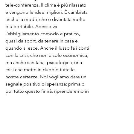
tele-conferenza. Il clima è più rilassato 
e vengono le idee migliori. È cambiata 
anche la moda, che è diventata molto 
più portabile. Adesso va 
l’abbigliamento comodo e pratico, 
quasi da sport, da tenere in casa e 
quando si esce. Anche il lusso fa i conti 
con la crisi, che non è solo economica, 
ma anche sanitaria, psicologica, una 
crisi che mette in dubbio tutte le 
nostre certezze. Noi vogliamo dare un 
segnale positivo di speranza: prima o 
poi tutto questo finirà, riprenderemo in 
mano la nostra vita, si spera prima 
possibile se rispetteremo tutti le 
regole. Anche noi ne usciremo diversi. 
Forse migliori. Daremo il giusto valore 
alle cose. E ultimamente ci siamo 