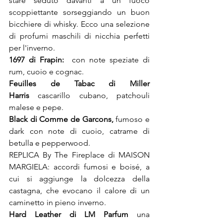
stare seduto davanti a un fuoco 
scoppiettante sorseggiando un buon 
bicchiere di whisky. Ecco una selezione 
di profumi maschili di nicchia perfetti 
per l'inverno.
1697 di Frapin:  
con note speziate di 
rum, cuoio e cognac.
Feuilles de Tabac di Miller 
Harris 
cascarillo cubano, patchouli 
malese e pepe.
Black di Comme de Garcons, 
fumoso e 
dark con note di cuoio, catrame di 
betulla e pepperwood.
REPLICA By The Fireplace di MAISON 
MARGIELA: accordi fumosi e boisé, a 
cui si aggiunge la dolcezza della 
castagna, che evocano il calore di un 
caminetto in pieno inverno.
Hard Leather di LM Parfum
 una 