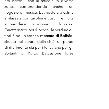
em Partes", che si articola in diverse 
zone, comprendendo anche un 
negozio di musica. L’atmosfera è calma 
e rilassata con tavolini e cuscini e invita 
a prendersi un momento di relax. 
Caratteristico per il pesce, la verdura e i 
fiori è poi lo storico 
mercato di Bolhão
, 
situato nel centro della città: un punto 
di riferimento sia per i turisti che per gli 
abitanti di Porto. L’attrazione forse 
maggiore di Porto è perdersi tra i suoi 
negozietti vintage, ce n’è proprio di 
tutti i tipi, basta vagabondare tra le 
stradine attorno a 
rua do Galeria de 
Paris.
 Se siete degli appassionati di 
fotografia, e non solo, l’
Embaixada do 
Porto
 è il negozio che fa per voi; situato 
in Praça Carlos Alberto, nº121, vi 
catturerà con tutti i prodotti 