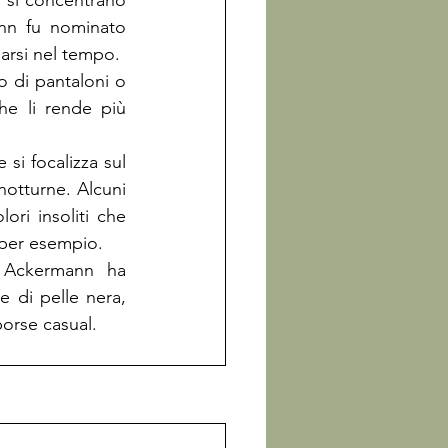
, si concentrano 
n fu nominato 
 di pantaloni o 
e li rende più 
i focalizza sul 
otturne. Alcuni 
ri insoliti che 
 Ackermann ha 
e di pelle nera, 
borse casual.