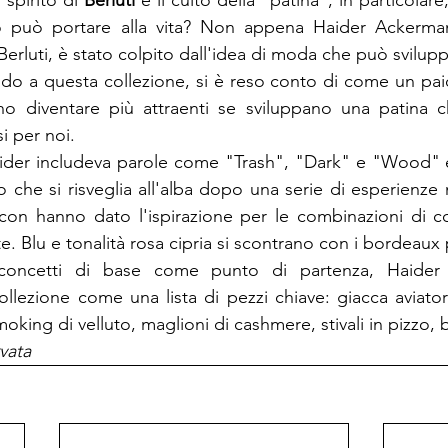
spirito di 
Berluti
 e il culto della "patina", in particolare
 può portare alla vita? 
Non appena Haider Ackerman
do a questa collezione, si è reso conto di come un paio
 diventare più attraenti se sviluppano una patina ch
der includeva parole come "Trash", "Dark" e "Wood" e s
che si risveglia all'alba dopo una serie di esperienze n
acon hanno dato l'ispirazione per le combinazioni di colo
concetti di base come punto di partenza, Haider
llezione come una lista di pezzi chiave: 
giacca aviator
moking di velluto, maglioni di cashmere, stivali in pizzo, 
vata