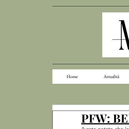
Home
Attualità
PFW: BE