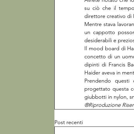
Avrete notato che lo 
su ciò che il tempo
Mentre stava lavoran
un cappotto possono
Il mood board di Hai
concetto di un uomo 
dipinti di Francis B
Prendendo questi 
progettato questa co
giubbotti in nylon, s
®Riproduzione Riser
Post recenti