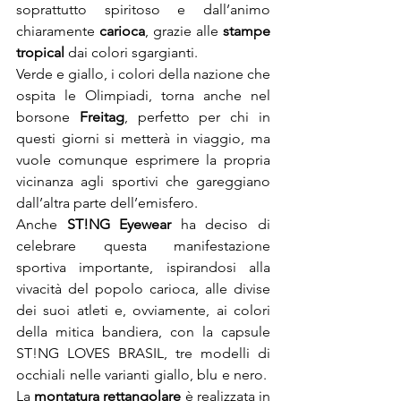
soprattutto spiritoso e dall’animo 
chiaramente 
carioca
, grazie alle 
stampe 
tropical
 dai colori sgargianti.
Verde e giallo, i colori della nazione che 
ospita le Olimpiadi, torna anche nel 
borsone 
Freitag
, perfetto per chi in 
questi giorni si metterà in viaggio, ma 
vuole comunque esprimere la propria 
vicinanza agli sportivi che gareggiano 
dall’altra parte dell’emisfero.
Anche 
ST!NG Eyewear
 ha deciso di 
celebrare questa manifestazione 
sportiva importante, ispirandosi alla 
vivacità del popolo carioca, alle divise 
dei suoi atleti e, ovviamente, ai colori 
della mitica bandiera, con la capsule 
ST!NG LOVES BRASIL, tre modelli di 
occhiali nelle varianti giallo, blu e nero.  
La 
montatura rettangolare
 è realizzata in 