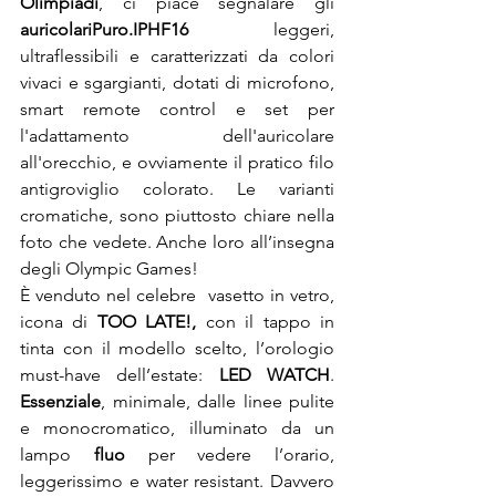
Olimpiadi
, ci piace segnalare gli 
auricolari
Puro.IPHF16 
leggeri, 
ultraflessibili e caratterizzati da colori 
vivaci e sgargianti, dotati di microfono, 
smart remote control e set per 
l'adattamento dell'auricolare 
all'orecchio, e ovviamente il pratico filo 
antigroviglio colorato. Le varianti 
cromatiche, sono piuttosto chiare nella 
foto che vedete. Anche loro all’insegna 
degli Olympic Games!
È venduto nel celebre  vasetto in vetro, 
icona di 
TOO LATE!,
 con il tappo in 
tinta con il modello scelto, l’orologio 
must-have dell’estate: 
LED WATCH
. 
Essenziale
, minimale, dalle linee pulite 
e monocromatico, illuminato da un 
lampo 
fluo
 per vedere l’orario, 
leggerissimo e water resistant. Davvero 