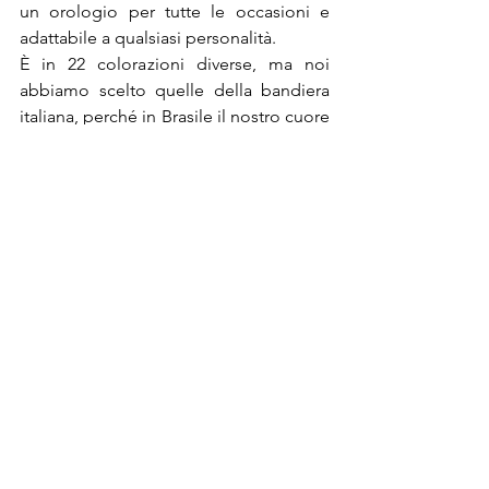
un orologio per tutte le occasioni e 
adattabile a qualsiasi personalità.

È in 22 colorazioni diverse, ma noi 
abbiamo scelto quelle della bandiera 
italiana, perché in Brasile il nostro cuore 
sarà rigorosamente 
bianco, rosso e 
verde
.
Anche lo smartphone 
Wiko Ufeel Lite 
si 
è fatto coinvolgere dalla festosa 
atmosfera brasiliana acquisendo 
l’esclusiva 
colorazione Lime
, che fa 
pensare a serate a guardare le 
competizioni sportive sorseggiando 
una fresca caipirinha. Non solo estetica 
per questo innovativo telefono, che 
grazie al 
lettore di impronte digitali 
selettivo
, facilita l’utilizzo delle app, ma 
impedisce anche ai curiosi di spiare i 
contenuti personali.