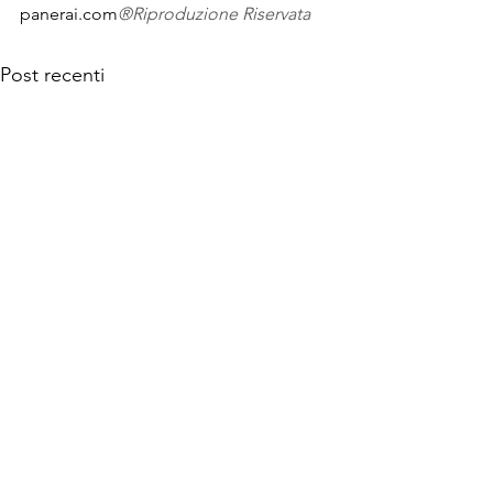
panerai.com
®
Riproduzione Riservata
Post recenti
© 2026 MANINTOWN Powered by Mi-Hub S.r.l.
Testata giornalistica nr. 118/2018 registrata presso il
Tribunale di Milano
con sede legale in Milano, Viale Espinasse 163, P. IVA, C.F. e n. di