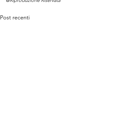
@Riproduzione Riservata
Post recenti
© 2026 MANINTOWN Powered by Mi-Hub S.r.l.
Testata giornalistica nr. 118/2018 registrata presso il
Tribunale di Milano
con sede legale in Milano, Viale Espinasse 163, P. IVA, C.F. e n. di
iscrizione al Registro delle Imprese di Milano, Monza, Brianza,