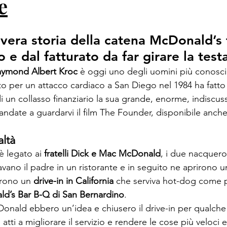
e
vera storia della catena McDonald’s 
 e dal fatturato da far girare la test
ymond Albert Kroc 
è oggi uno degli uomini più conosciu
rto per un attacco cardiaco a San Diego nel 1984 ha fatto 
 di un collasso finanziario la sua grande, enorme, indiscus
 andate a guardarvi il film The Founder, disponibile anche 
altà
 è legato ai 
fratelli Dick e Mac McDonald
, i due nacquero
ano il padre in un ristorante e in seguito ne aprirono u
irono un 
drive-in in California
 che serviva hot-dog come p
d’s Bar B-Q di San Bernardino
.
cDonald ebbero un’idea e chiusero il drive-in per qualche
atti a migliorare il servizio e rendere le cose più veloci e