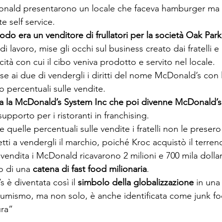
Donald presentarono un locale che faceva hamburger ma 
te self service. 
odo era un venditore di frullatori per la società Oak Park
di lavoro, mise gli occhi sul business creato dai fratelli e
cità con cui il cibo veniva prodotto e servito nel locale.
ose ai due di vendergli i diritti del nome McDonald’s con
o percentuali sulle vendite. 
a la McDonald’s System Inc che poi divenne McDonald’s
 supporto per i ristoranti in franchising.
e quelle percentuali sulle vendite i fratelli non le prese
tti a vendergli il marchio, poiché Kroc acquistò il terreno
a vendita i McDonald ricavarono 2 milioni e 700 mila dolla
o di una 
catena di fast food milionaria
.
è diventata così il 
simbolo della globalizzazione
 in una
sumismo, ma non solo, è anche identificata come junk fo
ra”