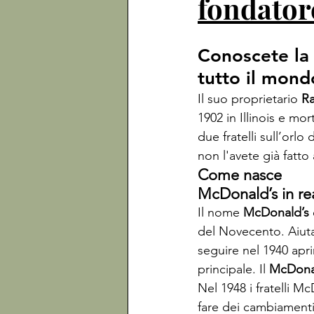
fondator
Conoscete la 
tutto il mondo
Il suo proprietario 
Ra
1902 in Illinois e mo
due fratelli sull’orlo
non l'avete già fatto
Come nasce

McDonald’s in re
Il nome 
McDonald’s
del Novecento. Aiutav
seguire nel 1940 apr
principale. Il 
McDonal
Nel 1948 i fratelli M
fare dei cambiamenti 