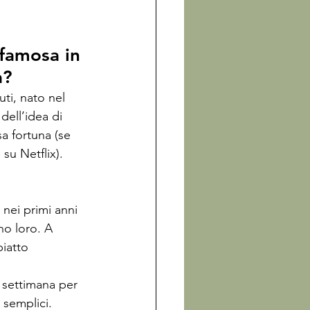
famosa in 
a? 
ti, nato nel 
dell’idea di 
sa fortuna (se 
su Netflix).
 nei primi anni 
no loro. A 
iatto 
 settimana per 
 semplici.