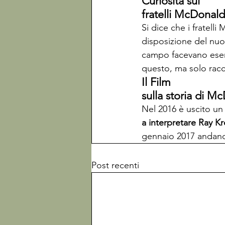
Curiosità sui

fratelli McDonald
Si dice che i fratel
disposizione del nuov
campo facevano eserc
questo, ma solo racc
Il Film

sulla storia di M
Nel 2016 è uscito un 
a interpretare Ray K
gennaio 2017 andando
Post recenti