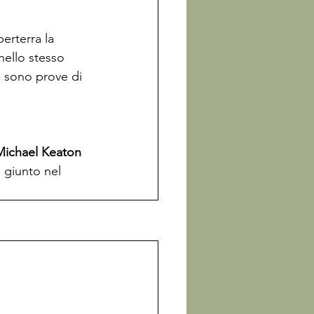
per
terra la 
nello stesso 
i sono prove di 
Michael Keaton 
è giunto nel 