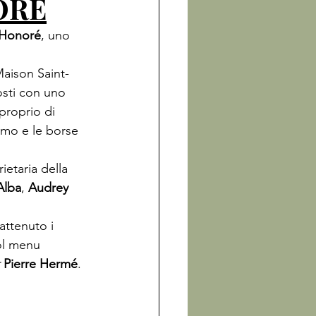
ORÉ
-Honoré
, uno 
Maison Saint-
osti con uno 
 proprio di 
uomo e le borse 
rietaria della 
Alba
, 
Audrey 
attenuto i 
ol menu 
 
Pierre Hermé
.