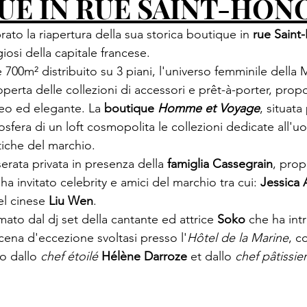
UE IN RUE SAINT-HON
rato la riapertura della sua storica boutique in 
rue Saint
e 700m² distribuito su 3 piani, l'universo femminile della 
operta delle collezioni di accessori e prêt-à-porter, prop
eo ed elegante. La 
boutique 
Homme et Voyage
, situata
mosfera di un loft cosmopolita le collezioni dedicate all'
erata privata in presenza della 
famiglia Cassegrain
, prop
 invitato celebrity e amici del marchio tra cui: 
Jessica 
l cinese 
Liu Wen
imato dal dj set della cantante ed attrice 
Soko
 che ha intr
cena d'eccezione svoltasi presso l'
Hôtel de la Marine
, c
o dallo 
chef étoilé 
Hélène Darroze
 et dallo 
chef pâtissier