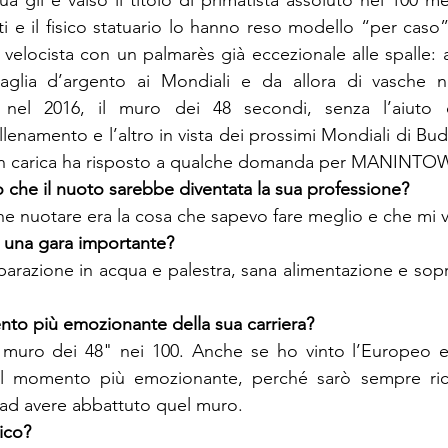
a gli è valso il titolo di primatista assoluto nei 100 metri
ti e il fisico statuario lo hanno reso modello “per caso”
velocista con un palmarès già eccezionale alle spalle: a
aglia d’argento ai Mondiali e da allora di vasche n
 nel 2016, il muro dei 48 secondi, senza l’aiuto d
llenamento e l’altro in vista dei prossimi Mondiali di Budap
n carica ha risposto a qualche domanda per MANINTO
 nuotare era la cosa che sapevo fare meglio e che mi v
arazione in acqua e palestra, sana alimentazione e sopra
il muro dei 48" nei 100. Anche se ho vinto l’Europeo e
 il momento più emozionante, perché sarò sempre ric
 ad avere abbattuto quel muro.