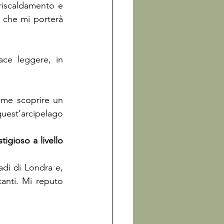
riscaldamento e 
che mi porterà 
e leggere, in 
me scoprire un 
uest’arcipelago 
igioso a livello 
di di Londra e, 
anti. Mi reputo 