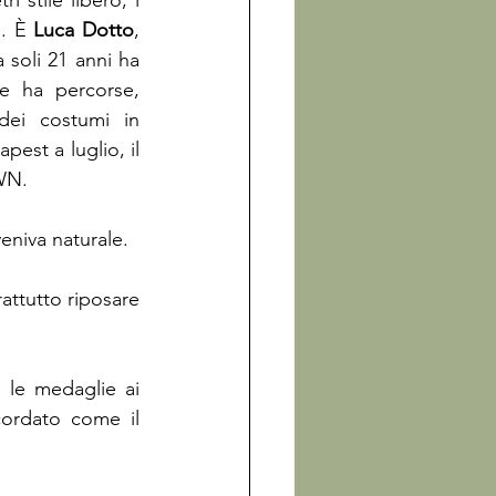
 stile libero, i 
. È 
Luca Dotto
, 
 soli 21 anni ha 
e ha percorse, 
ei costumi in 
est a luglio, il 
WN.
eniva naturale.
ttutto riposare 
 le medaglie ai 
ordato come il 