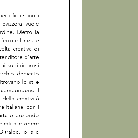
r i figli sono i 
Svizzera vuole 
ine. Dietro la 
errore l’iniziale 
del secondo nome minuscola, ma una precisa scelta grafica - si cela la scelta creativa di 
tenditore d’arte 
i suoi rigorosi 
rchio dedicato 
trovano lo stile 
e compongono il 
ella creatività 
 italiane, con i 
arte e profondo 
irati alle opere 
ltralpe, o alle 