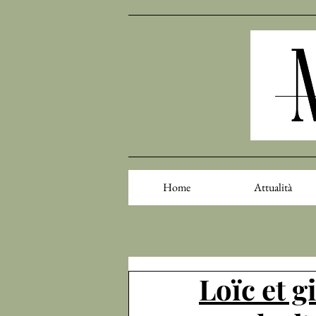
Home
Attualità
Loïc et g