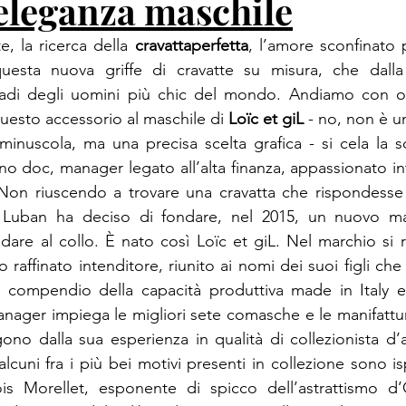
’eleganza maschile
e, la ricerca della 
cravatta
perfetta
, l’amore sconfinato pe
questa nuova griffe di cravatte su misura, che dalla 
adi degli uomini più chic del mondo. Andiamo con ord
 questo accessorio al maschile di 
Loïc et giL
 - no, non è un’
ino doc, manager legato all’alta finanza, appassionato in
 Non riuscendo a trovare una cravatta che rispondesse a
e, Luban ha deciso di fondare, nel 2015, un nuovo ma
are al collo. È nato così Loïc et giL. Nel marchio si ri
 raffinato intenditore, riunito ai nomi dei suoi figli ch
 compendio della capacità produttiva made in Italy e d
anager impiega le migliori sete comasche e le manifatture
no dalla sua esperienza in qualità di collezionista d’
 alcuni fra i più bei motivi presenti in collezione sono isp
ois Morellet, esponente di spicco dell’astrattismo d’O