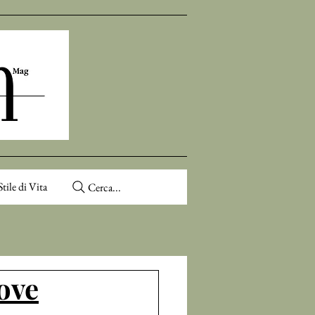
Stile di Vita
Cerca...
uove