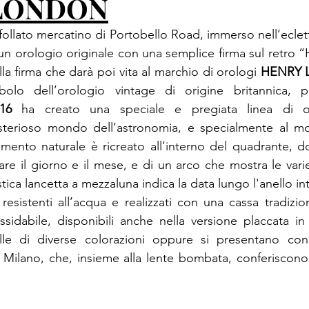
LONDON
follato mercatino di Portobello Road, immerso nell’eclett
un orologio originale con una semplice firma sul retro “
lla firma che darà poi vita al marchio di orologi 
HENRY
16
 ha creato una speciale e pregiata linea di oro
misterioso mondo dell’astronomia, e specialmente al mo
mento naturale è ricreato all’interno del quadrante, d
zare il giorno e il mese, e di un arco che mostra le varie 
tica lancetta a mezzaluna indica la data lungo l'anello int
resistenti all’acqua e realizzati con una cassa tradizion
sidabile, disponibili anche nella versione placcata in or
le di diverse colorazioni oppure si presentano con l
 Milano, che, insieme alla lente bombata, conferiscono 