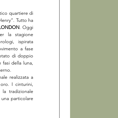
ico quartiere di 
Henry”. Tutto ha 
 LONDON
. Oggi 
questo brand, simbolo dell’orologio vintage di origine britannica, per la stagione 
logi, ispirata 
vimento a fase 
otato di doppio 
fasi della luna, 
erno.

ale realizzata a 
o. I cinturini, 
a tradizionale 
una particolare 