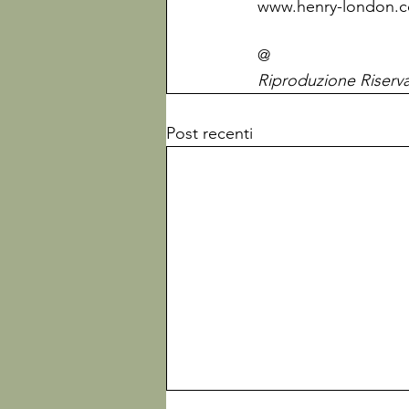
www.henry-london.c
@
Riproduzione Riserv
Post recenti