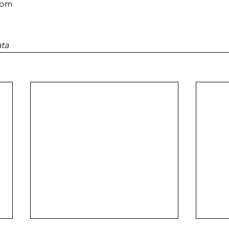
om

ata