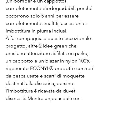
(un bomber e un cappotto) 
completamente biodegradabili perché 
occorrono solo 5 anni per essere 
completamente smaltiti, accessori e 
imbottitura in piuma inclusi. 

A far compagnia a questo eccezionale 
progetto, altre 2 idee green che 
prestano attenzione ai filati: un parka, 
un cappotto e un blazer in nylon 100% 
rigenerato ECONYL® prodotto con reti 
da pesca usate e scarti di moquette 
destinati alla discarica, persino 
l’imbottitura è ricavata da duvet 
dismessi. Mentre un peacoat e un 
cappotto sono elegantemente tessuti 
di una lana melange anch’essa riciclata 
da materiali di scarto.
®Riproduzione riservata 