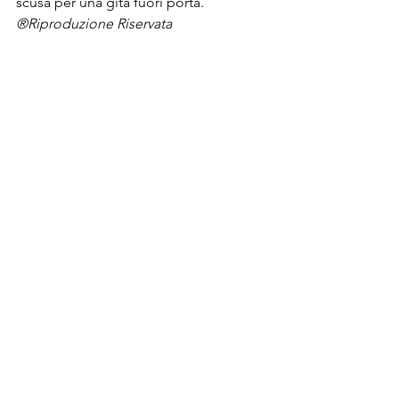
scusa per una gita fuori porta.
®Riproduzione Riservata
Post recenti
© 2026 MANINTOWN Powered by Mi-Hub S.r.l.
Testata giornalistica nr. 118/2018 registrata presso il
Tribunale di Milano