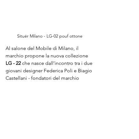
Situér Milano - LG-02 pouf ottone
Al salone del Mobile di Milano, il 
marchio propone la nuova collezione 
LG - 22 
che nasce dall’incontro tra i due 
giovani designer Federica Poli e Biagio 
Castellani - fondatori del marchio 
Situér - e 
Lorenzo Guzzini,
 architetto e 
fondatore dello 
studio-atelier
 a Milano.

Ogni elemento presentato esprime la 
volontà̀ di creare oggetti semplici e 
densi di significato. Il metallo, sempre 
senza saldature grazie alla piegatura 
Situér, resta l’attore principale e per la 
prima volta, si accosta a materiali 