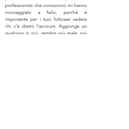
professionisti che conoscono mi hanno 
incoraggiato a farlo, perché è 
importante per i tuoi follower vedere 
chi c’è dietro l’account. Aggiunge un 
qualcosa in più, sembra più reale, più 
personale. Non mi piace molto, perché 
preferisco stare dall’altra parte 
della macchina fotografica, ma cerco di 
farlo un po’ di più. Tuttavia non lo 
faccio per ottenere più like e follower.
Quale contenuto funziona meglio 
Credo che dipenda tutto dalla propria 
audience. Tutti noi abbiamo pubblici 
molto differenti e se un collega 
fotografo (con lo stesso seguito, per 
esempio) posta la foto di un look che 
ho postato non avrà necessariamente lo 