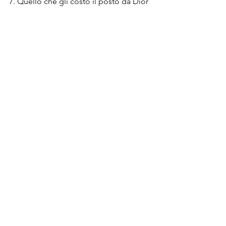
7. Quello che gli costò il posto da Dior 
e gli fece dire quelle cose fu la sua 
dipendenza dalla droga. Oggi risolta e 
grazie a quel brutto periodo oggi 
indaga di più sulla psicologia delle 
persone con chi sta a contatto anche 
per le sue creazioni.
Post recenti