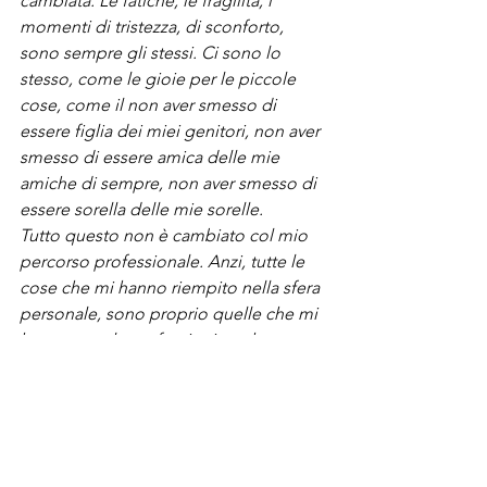
cambiata. Le fatiche, le fragilità, i 
momenti di tristezza, di sconforto, 
sono sempre gli stessi. Ci sono lo 
stesso, come le gioie per le piccole 
cose, come il non aver smesso di 
essere figlia dei miei genitori, non aver 
smesso di essere amica delle mie 
amiche di sempre, non aver smesso di 
essere sorella delle mie sorelle. 
Tutto questo non è cambiato col mio 
percorso professionale. Anzi, tutte le 
cose che mi hanno riempito nella sfera 
personale, sono proprio quelle che mi 
hanno reso la professionista che sono. 
Tante volte, quando il mio lavoro mi 
destabilizza, quando mi mancano le 
forze, l’ispirazione, so che lì c’è un 
punto fermo al quale posso chiedere 
aiuto anche senza dirlo. Ed è bello. Per 