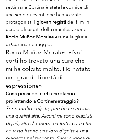
settimana Cortina è stata la cornice di 
una serie di eventi che hanno visto 
protagonisti i 
giovani
registi
 dei film in 
gara e gli ospiti della manifestazione. 
Rocio Muñoz Morales
 era nella giuria 
di Cortinametraggio.
Rocío Muñoz Morales: «Nei 
corti ho trovato una cura che 
mi ha colpito molto. Ho notato 
una grande libertà di 
espressione»
Cosa pensi dei corti che stanno 
proiettando a Cortinametraggio?
Sono molto colpita, perché ho trovato 
una qualità alta. Alcuni mi sono piaciuti 
di più, altri di meno, ma tutti i corti che 
ho visto hanno una loro dignità e una 
pienezza nel racconto. Sarei curiosa di 