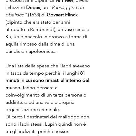
preziosissimi dipinti di 
Vermeer
; diversi 
schizzi di 
Degas
, un ”
Paesaggio con 
obelisco” 
(1638) di 
Govaert Flinck
(dipinto che era stato per anni 
attribuito a Rembrandt); un vaso cinese 
Ku, un pinnacolo in bronzo a forma di 
aquila rimosso dalla cima di una 
bandiera napoleonica...

Una lista della spesa che i ladri avevano 
in tasca da tempo perchè, i lunghi 
81 
minuti in cui sono rimasti al'interno del 
museo
, fanno pensare al 
coinvolgimento di un terza persona o 
addirittura ad una vera e propria 
organizzazione criminale.
Di certo i destinatari del malloppo non 
sono i ladri stessi, Lupin quindi non è 
tra gli indiziati, perchè nessun 