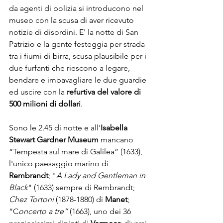
da agenti di polizia si introducono nel 
museo con la scusa di aver ricevuto 
notizie di disordini. E' la notte di San 
Patrizio e la gente festeggia per strada 
tra i fiumi di birra, scusa plausibile per i 
due furfanti che riescono a legare, 
bendare e imbavagliare le due guardie 
ed uscire con la 
refurtiva del valore di 
500 milioni di dollari
. 

Sono le 2.45 di notte e all'
Isabella 
Stewart Gardner Museum
 mancano 
“Tempesta sul mare di Galilea” (1633), 
l'unico paesaggio marino di 
Rembrandt
; "
A Lady and Gentleman in 
Black
" (1633) sempre di Rembrandt; 
Chez Tortoni
 (1878-1880) di 
Manet
; 
“C
oncerto a tre”
 (1663), uno dei 36 