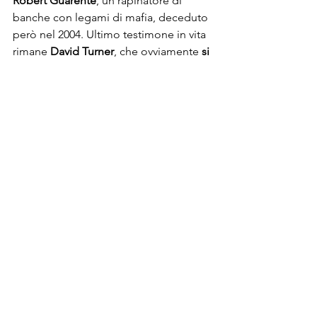
Robert Guarente
, un rapinatore di 
banche con legami di mafia, deceduto 
però nel 2004. Ultimo testimone in vita 
rimane 
David Turner
, che ovviamente 
si 
rifiuta d'essere intervistato
. E il caso 
rimane ancora un mistero, irrisolto, 
definendo così il furto come 
la rapina 
d'arte più grande della storia
!