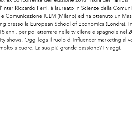
88, ex concorrente dell’edizione 2018 “Isola dei Famosi” e
l’Inter Riccardo Ferri, è laureato in Scienze della Comun
ue e Comunicazione IULM (Milano) ed ha ottenuto un Mast
ing presso la European School of Economics (Londra). Iniz
 18 anni, per poi atterrare nelle tv cilene e spagnole nel 2
ity shows. Oggi lega il ruolo di influencer marketing al v
 molto a cuore. La sua più grande passione? I viaggi.