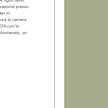
 figlio dello 
icazione presso 
er in 
ia la carriera 
014 con la 
olontariato, un 