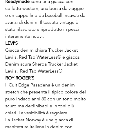
Readymade
 sono una giacca con 
colletto western, una borsa da viaggio 
e un cappellino da baseball, ricavati da 
avanzi di denim. Il tessuto vintage è 
stato rilavorato e riprodotto in pezzi 
interamente nuovi.
LEVI’S
Giacca denim chiara Trucker Jacket 
Levi's, Red Tab WaterLess® e giacca 
Denim scura Sherpa Trucker Jacket 
Levi's,  Red Tab WaterLess®.
ROY ROGER’S
Il Cult Edge Pasadena è un denim 
stretch che presenta il tipico colore del 
puro indaco anni 80 con un tono molto 
scuro ma declinibabile in toni più 
chiari. La vesitibilità è regolare.
La Jacket Norway è una giacca di 
manifattura italiana in denim con 