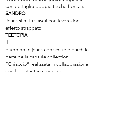
con dettaglio doppie tasche frontali.
SANDRO
Jeans slim fit slavati con lavorazioni 
effetto strappato.
TEETOPIA
Il 

giubbino in jeans con scritte e patch fa 
parte della capsule collection 

“Ghiaccio” realizzata in collaborazione 
con la cantautrice romana 

Machella.
® Riproduzione riservata
Post recenti