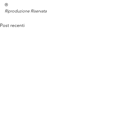
®
Riproduzione Riservata
Post recenti
© 2026 MANINTOWN Powered by Mi-Hub S.r.l.
Testata giornalistica nr. 118/2018 registrata presso il