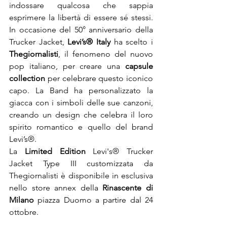
indossare qualcosa che sappia 
esprimere la libertà di essere sé stessi. 
In occasione del 50° anniversario della 
Trucker Jacket, 
Levi’s® Italy
 ha scelto i 
Thegiornalisti
, il fenomeno del nuovo 
pop italiano, per creare una 
capsule 
collection
 per celebrare questo iconico 
capo. La Band ha personalizzato la 
giacca con i simboli delle sue canzoni, 
creando un design che celebra il loro 
spirito romantico e quello del brand 
Levi’s®.

La 
Limited Edition
 Levi's® Trucker 
Jacket Type III customizzata da 
Thegiornalisti è disponibile in esclusiva 
nello store annex della 
Rinascente di 
Milano
 piazza Duomo a partire dal 24 
ottobre.