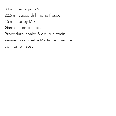
30 ml Heritage 176

22,5 ml succo di limone fresco

15 ml Honey Mix

Garnish: lemon zest

Procedura: shake & double strain – 
servire in coppetta Martini e guarnire 
con lemon zest
