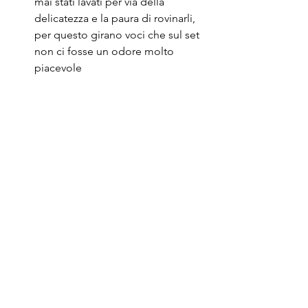
mai stati lavati per via della 
delicatezza e la paura di rovinarli, 
per questo girano voci che sul set 
non ci fosse un odore molto 
piacevole
Scrivania nella sala della musica e 
le sedie sono appartenute nella 
realtà a Napoleone Bonaparte.
Nel libro “The World of Downton 
Abbey” del 2011 di Jessica 
Fellowes è scritto che ogni 
episodio della serie è costato circa 
1 milione di sterline.
Post recenti