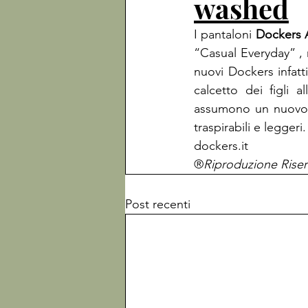
washed
I pantaloni 
Dockers 
“Casual Everyday” , m
nuovi Dockers infatti
calcetto dei figli 
assumono un nuovo a
traspirabili e leggeri.

dockers.it
®
Riproduzione Riser
Post recenti