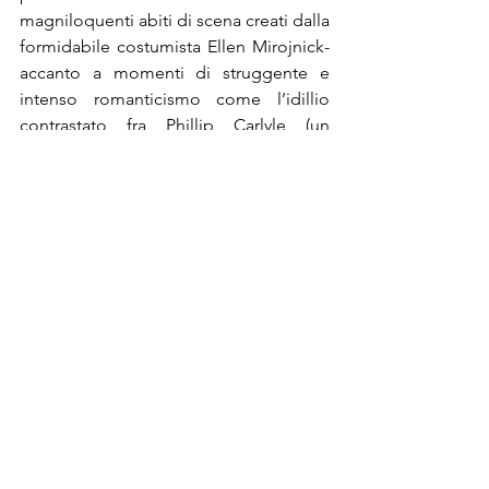
magniloquenti abiti di scena creati dalla 
formidabile costumista Ellen Mirojnick-
accanto a momenti di struggente e 
intenso romanticismo come l’idillio 
contrastato fra Phillip Carlyle (un 
talentuoso Zac Efron) socio di Barnum e 
rampollo di una famiglia facoltosa e la 
povera ma bella Anne Wheeler 
(Zendaya che rimarrà un’icona con il 
suo body lilla scintillante) reclutata da 
Barnum fra le trapeziste. Una curiosità: il 
motivo musicale ‘
This is me
’ cantato 
dall’intero cast del film e scritto dagli 
stessi parolieri di ‘La La Land’ potrebbe 
essere fra le canzoni favorite agli Oscar 
2018 per la ‘miglior canzone originale’. 
Lasciatevi conquistare dalla passione 
contagiosa di un film che è un inno alla 