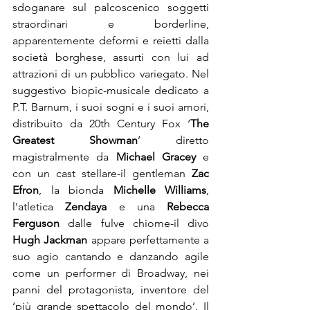
sdoganare sul palcoscenico soggetti 
straordinari e borderline, 
apparentemente deformi e reietti dalla 
società borghese, assurti con lui ad 
attrazioni di un pubblico variegato. Nel 
suggestivo biopic-musicale dedicato a 
P.T. Barnum, i suoi sogni e i suoi amori, 
distribuito da 20th Century Fox ‘
The 
Greatest Showman
’ diretto 
magistralmente da 
Michael Gracey
 e 
con un cast stellare-il gentleman 
Zac 
Efron
, la bionda 
Michelle Williams
, 
l’atletica 
Zendaya
 e una 
Rebecca 
Ferguson
 dalle fulve chiome-il divo 
Hugh Jackman
 appare perfettamente a 
suo agio cantando e danzando agile 
come un performer di Broadway, nei 
panni del protagonista, inventore del 
‘più grande spettacolo del mondo’. Il 