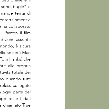
ati online e il 
 sono bugie” e 
ande tenta di 
 Entertainment e 
e ha collaborato 
l Paxton il film 
viene assunta 
mondo, è sicura 
lla società Mae 
 Tom Hanks) che 
te alla propria 
ività totale dei 
ro quando tutti 
eless collegate 
n ogni parte del 
o reale i dati 
e chiamato True 