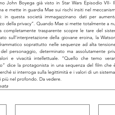
imo John Boyega già visto in Star Wars Episodio VII- Il 
a e mette in guardia Mae sui rischi insiti nel meccanismo
ti: in questa società immagazzinano dati per aumenta
zzo della privacy”. Quando Mae si mette totalmente a nu
a completamente trasparente scopre le tare del siste
sato sull’interpretazione della giovane eroina, la Watso
drammatico soprattutto nelle sequenze ad alta tensione
 del personaggio, determinato ma assolutamente priv
alori e vivacità intellettuale. “Quello che temo vera
o” dice la protagonista in una sequenza del film che è
ché si interroga sulla legittimità e i valori di un sistema 
i più nel profondo. Da vedere.
vata