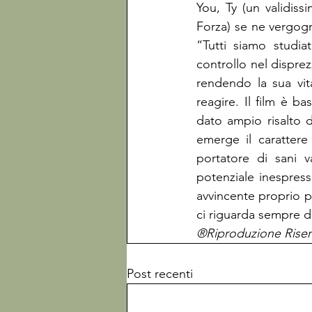
You, Ty (un validiss
Forza) se ne vergogn
“Tutti siamo studia
controllo nel dispre
rendendo la sua vit
reagire. Il film è ba
dato ampio risalto 
emerge il carattere
portatore di sani v
potenziale inespress
avvincente proprio per
ci riguarda sempre d
®Riproduzione Riser
Post recenti