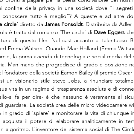
pronti a pagare per la piena condivisione dei nostri d
 confine della privacy in una società dove “i segreti
conoscere tutto è meglio”? A queste e ad altre dom
e circle’
 diretto da 
James Ponsoldt
. Distribuita da Adler
ola è tratta dal romanzo ‘The circle’ di 
Dave Eggers
 ch
ttura di questo film. Nel cast accanto al talentuoso Bil
 ed Emma Watson. Quando Mae Holland (Emma Watson) 
ircle, la prima azienda di tecnologia e social media del 
teria. Man mano che progredisce di grado e posizione ne
al fondatore della società Eamon Bailey (il premio Oscar
i un visionario stile Steve Jobs, a rinunciare totalmen
 sua vita in un regime di trasparenza assoluta e di connett
ello-si fa per dire- è che nessuno è veramente al sicu
 di guardare. La società crea delle micro videocamere wir
o in grado di ‘spiare’ e monitorare la vita di chiunque i
acquista il potere di elaborare analiticamente in temp
un algoritmo. L’inventore del sistema social di The Circl