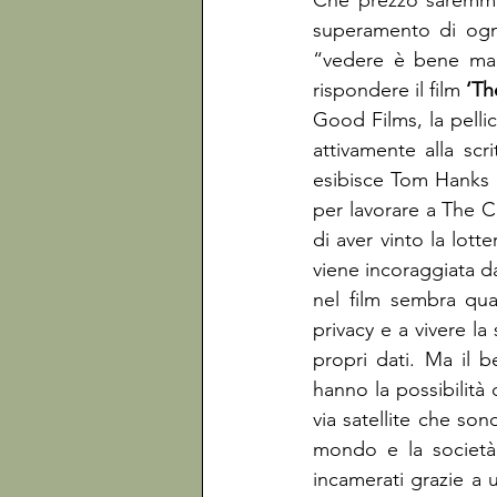
Che prezzo saremmo 
superamento di ogni
“vedere è bene ma 
rispondere il film 
‘Th
Good Films, la pellic
attivamente alla scri
esibisce Tom Hanks
per lavorare a The C
di aver vinto la lot
viene incoraggiata d
nel film sembra quas
privacy e a vivere la
propri dati. Ma il b
hanno la possibilità
via satellite che son
mondo e la società 
incamerati grazie a 