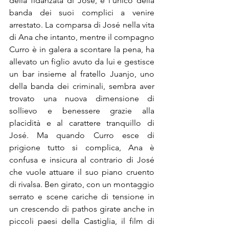
della fidanzata di José, è l’unico della 
banda dei suoi complici a venire 
arrestato. La comparsa di José nella vita 
di Ana che intanto, mentre il compagno 
Curro è in galera a scontare la pena, ha 
allevato un figlio avuto da lui e gestisce 
un bar insieme al fratello Juanjo, uno 
della banda dei criminali, sembra aver 
trovato una nuova dimensione di 
sollievo e benessere grazie alla 
placidità e al carattere tranquillo di 
José. Ma quando Curro esce di 
prigione tutto si complica, Ana è 
confusa e insicura al contrario di José 
che vuole attuare il suo piano cruento 
di rivalsa. Ben girato, con un montaggio 
serrato e scene cariche di tensione in 
un crescendo di pathos girate anche in 
piccoli paesi della Castiglia, il film di 