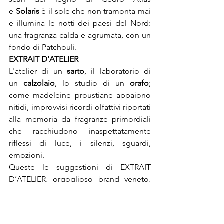
e 
Solaris
 è il sole che non tramonta mai 
e illumina le notti dei paesi del Nord: 
una fragranza calda e agrumata, con un 
fondo di Patchouli.
EXTRAIT D’ATELIER
L'atelier di un 
sarto
, il laboratorio di 
un 
calzolaio
, lo studio di un 
orafo
; 
come madeleine proustiane appaiono 
nitidi, improvvisi ricordi olfattivi riportati 
alla memoria da fragranze primordiali 
che racchiudono inaspettatamente 
riflessi di luce, i silenzi, sguardi, 
emozioni.

Queste le suggestioni di EXTRAIT 
D’ATELIER, orgoglioso brand veneto, 
giovane stendardo della laboriosità 
italiana e stilisticamente ispirato allo 
charme francese, che lavora con le note 