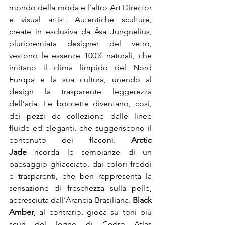
mondo della moda e l’altro Art Director 
e visual artist. Autentiche sculture, 
create in esclusiva da Åsa Jungnelius, 
pluripremiata designer del vetro, 
vestono le essenze 100% naturali, che 
imitano il clima limpido del Nord 
Europa e la sua cultura, unendo al 
design la trasparente leggerezza 
dell’aria. Le boccette diventano, così, 
dei pezzi da collezione dalle linee 
fluide ed eleganti, che suggeriscono il 
contenuto dei flaconi. 
Arctic 
Jade
 ricorda le sembianze di un 
paesaggio ghiacciato, dai colori freddi 
e trasparenti, che ben rappresenta la 
sensazione di freschezza sulla pelle, 
accresciuta dall’Arancia Brasiliana. 
Black 
Amber
, al contrario, gioca su toni più 
scuri del legno di Cedro Atlas 