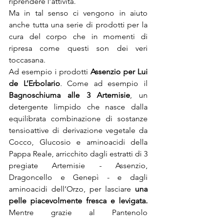
riprendere l’attività.
Ma in tal senso ci vengono in aiuto 
anche tutta una serie di prodotti per la 
cura del corpo che in momenti di 
ripresa come questi son dei veri 
toccasana.
Ad esempio i prodotti 
Assenzio per Lui 
de L’Erbolario
. Come ad esempio il 
Bagnoschiuma alle 3 Artemisie
, un 
detergente limpido che nasce dalla 
equilibrata com­binazione di sostanze 
tensioattive di derivazione vegetale da 
Cocco, Glucosio e aminoacidi della 
Pappa Reale, arricchito dagli estratti di 3 
pregiate Artemisie - Assen­zio, 
Dragoncello e Genepì - e dagli 
aminoacidi dell’Orzo, per lasciare 
una 
pelle piacevolmente fresca e levigata.
Mentre grazie al Pantenolo 