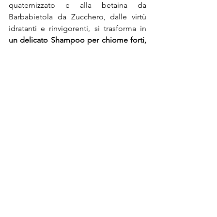
quaternizzato e alla betaina da 
Barbabietola da Zucchero, dalle virtù 
idratanti e rin­vigorenti, si trasforma in 
un delicato Shampoo per chio­me forti, 
lucenti e morbide
. Delle stessa serie 
anche la Crema da Barba, l’Olio da 
Barba e il Fluido Dopobarba.

Anche 
EISENBERG 
ci ricorda di 
prenderci più cura di noi e propone 
quattro prodotti che consentono di 
avere una pelle sempre perfetta e 
uniforme anche dopo le vacanze estive. 
Duo Essentiel
, il gel per radere e 
detergere,
 Exfoliant Visage Purifiant
, 
l’esfoliante viso purificante, un gel con 
micro particelle micronizzate di Roccia 
Vulcanica e capsule di Vitamine A ed E, 
che rende la 
pelle morbida, liscia e 
pulita all’istante
. Poi ancora 
Concentré 