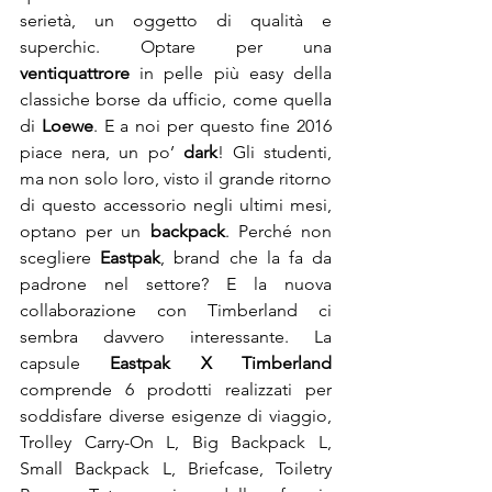
serietà, un oggetto di qualità e 
superchic. Optare per una 
ventiquattrore
 in pelle più easy della 
classiche borse da ufficio, come quella 
di 
Loewe
. E a noi per questo fine 2016 
piace nera, un po’ 
dark
! Gli studenti, 
ma non solo loro, visto il grande ritorno 
di questo accessorio negli ultimi mesi, 
optano per un 
backpack
. Perché non 
scegliere 
Eastpak
, brand che la fa da 
padrone nel settore? E la nuova 
collaborazione con Timberland ci 
sembra davvero interessante. La 
capsule 
Eastpak X Timberland
comprende 6 prodotti realizzati per 
soddisfare diverse esigenze di viaggio, 
Trolley Carry-On L, Big Backpack L, 
Small Backpack L, Briefcase, Toiletry 