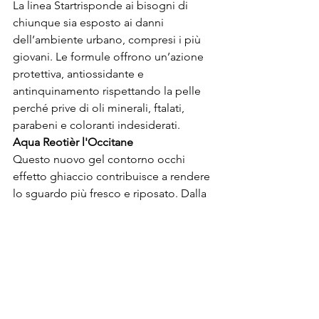
La linea Start
risponde ai bisogni di 
chiunque sia esposto ai danni 
dell’ambiente urbano, compresi i più 
giovani. Le formule offrono un’azione 
protettiva, antiossidante e 
antinquinamento rispettando la pelle 
perché prive di oli minerali, ftalati, 
parabeni e coloranti indesiderati. 
Aqua Reotièr l'Occitane
Questo nuovo gel contorno occhi 
effetto ghiaccio contribuisce a rendere 
lo sguardo più fresco e riposato. Dalla 
texture "gel acquosa", la formula è 
arricchita con Acqua di Réotier, acido 
ialuronico e caffeina, perfetti per 
ridurre l'apparenza di borse ed 
occhiaie, combattere le rughe e 
riattivare la micro circolazione. Adatto 
per tutti i tipi di pelle poichè privo di 