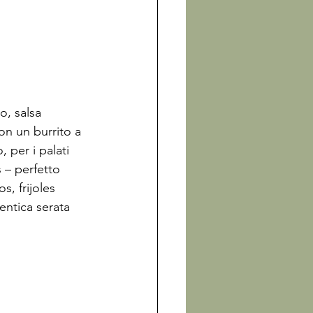
o, salsa 
on un burrito a 
per i palati 
s – perfetto 
, frijoles 
entica serata 