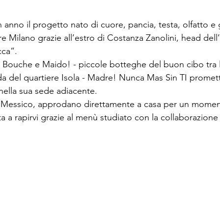
no il progetto nato di cuore, pancia, testa, olfatto e 
e Milano grazie all’estro di Costanza Zanolini, head dell
cca”.
ouche e Maido! - piccole botteghe del buon cibo tra le 
da del quartiere Isola - Madre! Nunca Mas Sin TI promette
nella sua sede adiacente.
el Messico, approdano direttamente a casa per un mome
a a rapirvi grazie al menù studiato con la collaborazione 