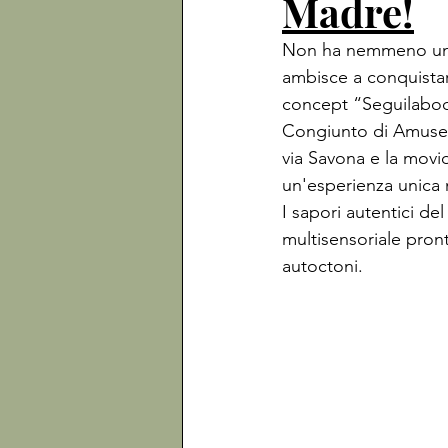
Madre!
Non ha nemmeno un an
ambisce a conquistar
concept “Seguilabo
Congiunto di Amuse B
via Savona e la movi
un'esperienza unica 
I sapori autentici d
multisensoriale pront
autoctoni. 