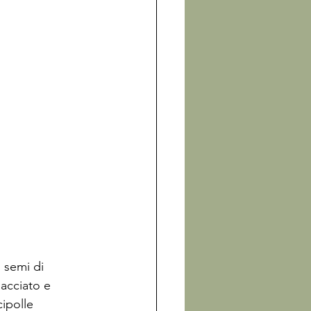
 semi di 
lacciato e 
ipolle 