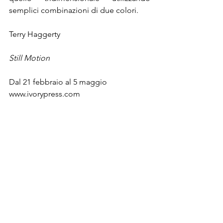
semplici combinazioni di due colori.
Dal 21 febbraio al 5 maggio

www.ivorypress.com

Tra una mostra e l’altra ci si può rilassare 
con un’ora di shopping nella boutique 
più cool di Madrid, Ekseption. Nata a 
Marbella negli anni ’70 e dal 1987 a 
Madrid Ekseption ha visto nei suoi 
trent’anni di attività l’avvicendarsi della 
tendenze più importanti nella moda, 