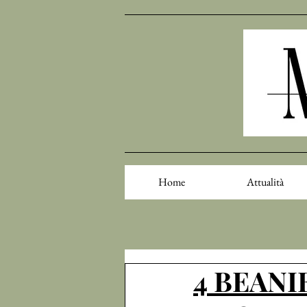
Home
Attualità
4 BEANI