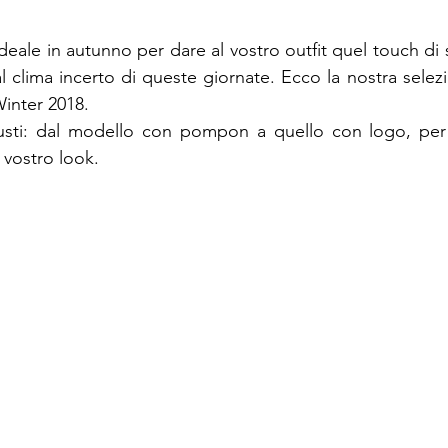
ideale in autunno per dare al vostro outfit quel touch di st
al clima incerto di queste giornate. Ecco la nostra selez
Winter 2018.
gusti: dal modello con pompon a quello con logo, per
l vostro look.